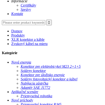
Informácie
Certifikáty
Správy
Kontakt
Domov
Produkty
XLR konektor a káble
Zvukový kábel na mieru
Kategórie
Nová energia
Konektor pre elektrobicykel M23 2+1+5
Solárny konektor
Konektor pre úložisko energie
Solárny fotovoltaický konektor a kábel
Nabíjacia zástrčka
Adaptér SAE J1772
Aplikačné scenáre
Priemyselná robotika
Nové príchody
Priemyselný konektor RJ45