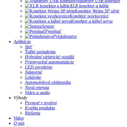
Vodotesný USB konektor
XLR konektor a káble
Konektor Weipu SP série
Konektor svorkovnice
Konektor a kábel serva
Senzor
Prepínač
Príslušenstvo
Aplikácia
Sieť
Ťažké zariadenia
Hybridné elektrické vozidlá
Priemyselná automatizácia
LED osvetlenie
Námorné
Lekárske
Automobilová elektronika
Nová energia
Video a audio
Výhody
Pevnosť v továrni
Kvalita produktu
Riešenia
Video
O nás