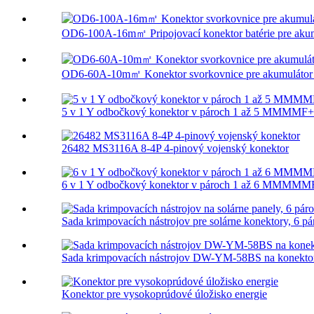
OD6-100A-16m㎡ Pripojovací konektor batérie pre akumu
OD6-60A-10m㎡ Konektor svorkovnice pre akumulátor 
5 v 1 Y odbočkový konektor v pároch 1 až 5 MMMMF+
26482 MS3116A 8-4P 4-pinový vojenský konektor
6 v 1 Y odbočkový konektor v pároch 1 až 6 MMMMM
Sada krimpovacích nástrojov pre solárne konektory, 6 pár
Sada krimpovacích nástrojov DW-YM-58BS na konekt
Konektor pre vysokoprúdové úložisko energie