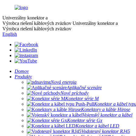
Univerzálny konektor a
Výrobca riešení káblových zväzkov
Univerzálny konektor a
Výrobca riešení káblových zväzkov
English
Domov
Produkty
Nová energia
Aplikačné scenáre
Nové príchody
Konektor série M
Konektor a kábel typ
Konektory a káble Hirose
Vojenský konektor a kábel
Konektor série Gx
Konektor a kábel LED
Vodotesný konektor RJ45