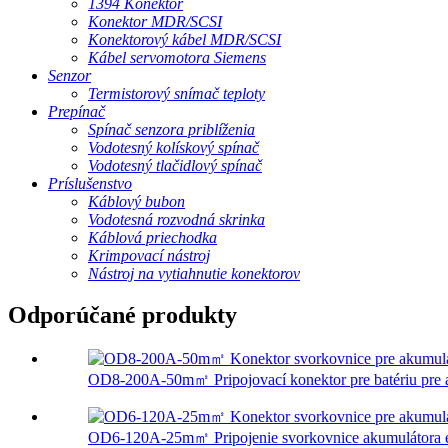
1394 Konektor
Konektor MDR/SCSI
Konektorový kábel MDR/SCSI
Kábel servomotora Siemens
Senzor
Termistorový snímač teploty
Prepínač
Spínač senzora priblíženia
Vodotesný kolískový spínač
Vodotesný tlačidlový spínač
Príslušenstvo
Káblový bubon
Vodotesná rozvodná skrinka
Káblová priechodka
Krimpovací nástroj
Nástroj na vytiahnutie konektorov
Odporúčané produkty
OD8-200A-50m㎡ Pripojovací konektor pre batériu pre a
OD6-120A-25m㎡ Pripojenie svorkovnice akumulátora en