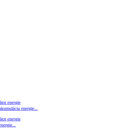
kumuláciu energie...
ergie...