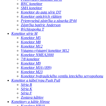
BNC konektor
SMA konektor
Konektor do auta série DT
Konektor optických vlákien
Priemyselná zástrčka a zásuvka IP44
Zástrčka batérie Anderson
Rýchlospojka T
Konektor série M
Konektor M5
Konektor M8
Konektor M12
Vstupno-výstupný konektor M12
Konektor NMEA2000
7/8 konektor
Konektor M9
Konektor M16 (J09)
Konektor M23
Konektor hydraulického ventilu leteckého servopohonu
Konektor a kábel typu Push Pull
Séria B
Séria K
Séria F
Zostava káblov
Konektory a káble Hirose
Konektor HR10