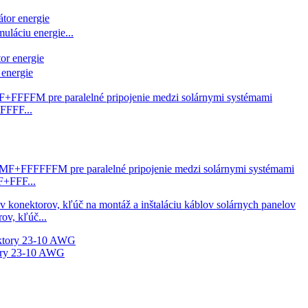
láciu energie...
energie
FFFF...
F+FFF...
ov, kľúč...
ory 23-10 AWG