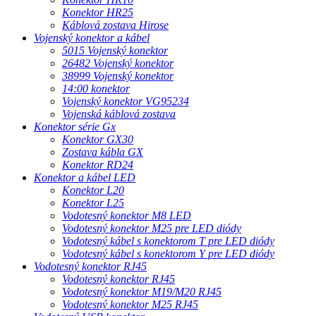
Konektor HR25
Káblová zostava Hirose
Vojenský konektor a kábel
5015 Vojenský konektor
26482 Vojenský konektor
38999 Vojenský konektor
14:00 konektor
Vojenský konektor VG95234
Vojenská káblová zostava
Konektor série Gx
Konektor GX30
Zostava kábla GX
Konektor RD24
Konektor a kábel LED
Konektor L20
Konektor L25
Vodotesný konektor M8 LED
Vodotesný konektor M25 pre LED diódy
Vodotesný kábel s konektorom T pre LED diódy
Vodotesný kábel s konektorom Y pre LED diódy
Vodotesný konektor RJ45
Vodotesný konektor RJ45
Vodotesný konektor M19/M20 RJ45
Vodotesný konektor M25 RJ45