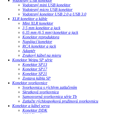
Vodotesný USB konektor
Vodotesný mini USB konektor
Vodotesný micro USB konektor
Vodotesný konektor USB 2.0 a USB 3.0
XLR konektor a káble
Mini XLR konektor
3,5 mm konektor a jack
6,35 mm (6,5 mm) konektor a jack
Konektor reproduktora
Napájací konektor
RCA konektor a jack
Adaptér
Zvukový kábel na mieru
Konektor Weipu SP série
Konektor SP13
Konektor SP17
Konektor SP21
Zostava kábla SP
Konektor svorkovnice
Svorkovnica s rýchlym zatlačením
Skrutková svorkovnica
Samosvorná svorkovnica série Tb
Zatlačte rýchlospojkovú pružinovú svorkovnicu
Konektor a kábel serva
Konektor DDK