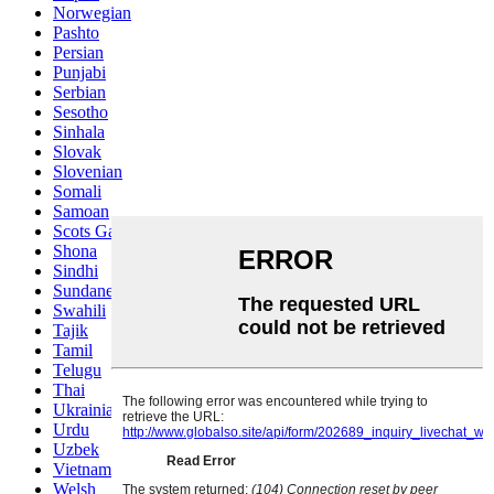
Norwegian
Pashto
Persian
Punjabi
Serbian
Sesotho
Sinhala
Slovak
Slovenian
Somali
Samoan
Scots Gaelic
Shona
Sindhi
Sundanese
Swahili
Tajik
Tamil
Telugu
Thai
Ukrainian
Urdu
Uzbek
Vietnamese
Welsh