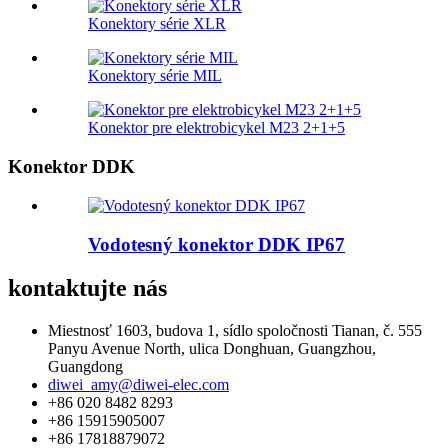
Konektory série XLR
Konektory série MIL
Konektor pre elektrobicykel M23 2+1+5
Konektor DDK
Vodotesný konektor DDK IP67
kontaktujte nás
Miestnosť 1603, budova 1, sídlo spoločnosti Tianan, č. 555
Panyu Avenue North, ulica Donghuan, Guangzhou,
Guangdong
diwei_amy@diwei-elec.com
+86 020 8482 8293
+86 15915905007
+86 17818879072