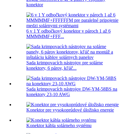
konektor
6 v 1 Y odbočkový konektor v pároch 1 až 6
MMMMMF+FFF...
Sada krimpovacích nástrojov pre solárne
konektory, 6 párov, kľúč...
Sada krimpovacích nástrojov DW-YM-58BS na
konektory 23-10 AWG
Konektor pre vysokoprúdové úložisko energie
Konektor kábla solárneho systému