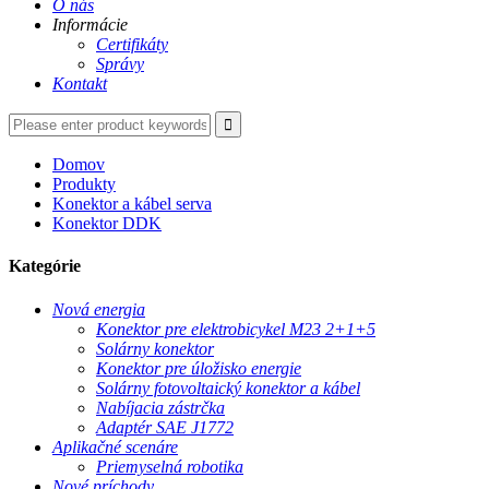
O nás
Informácie
Certifikáty
Správy
Kontakt
Domov
Produkty
Konektor a kábel serva
Konektor DDK
Kategórie
Nová energia
Konektor pre elektrobicykel M23 2+1+5
Solárny konektor
Konektor pre úložisko energie
Solárny fotovoltaický konektor a kábel
Nabíjacia zástrčka
Adaptér SAE J1772
Aplikačné scenáre
Priemyselná robotika
Nové príchody