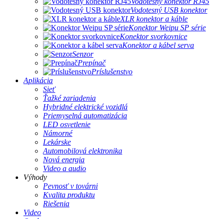
Vodotesný konektor RJ45
Vodotesný USB konektor
XLR konektor a káble
Konektor Weipu SP série
Konektor svorkovnice
Konektor a kábel serva
Senzor
Prepínač
Príslušenstvo
Aplikácia
Sieť
Ťažké zariadenia
Hybridné elektrické vozidlá
Priemyselná automatizácia
LED osvetlenie
Námorné
Lekárske
Automobilová elektronika
Nová energia
Video a audio
Výhody
Pevnosť v továrni
Kvalita produktu
Riešenia
Video