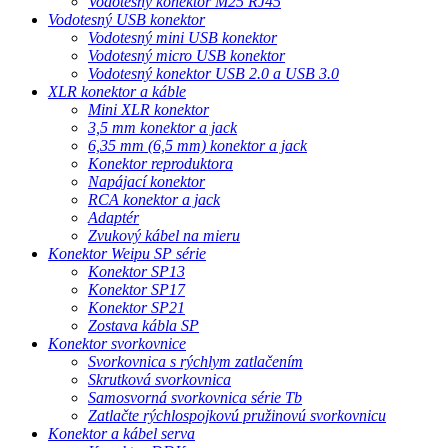
Vodotesný konektor M25 RJ45
Vodotesný USB konektor
Vodotesný mini USB konektor
Vodotesný micro USB konektor
Vodotesný konektor USB 2.0 a USB 3.0
XLR konektor a káble
Mini XLR konektor
3,5 mm konektor a jack
6,35 mm (6,5 mm) konektor a jack
Konektor reproduktora
Napájací konektor
RCA konektor a jack
Adaptér
Zvukový kábel na mieru
Konektor Weipu SP série
Konektor SP13
Konektor SP17
Konektor SP21
Zostava kábla SP
Konektor svorkovnice
Svorkovnica s rýchlym zatlačením
Skrutková svorkovnica
Samosvorná svorkovnica série Tb
Zatlačte rýchlospojkovú pružinovú svorkovnicu
Konektor a kábel serva