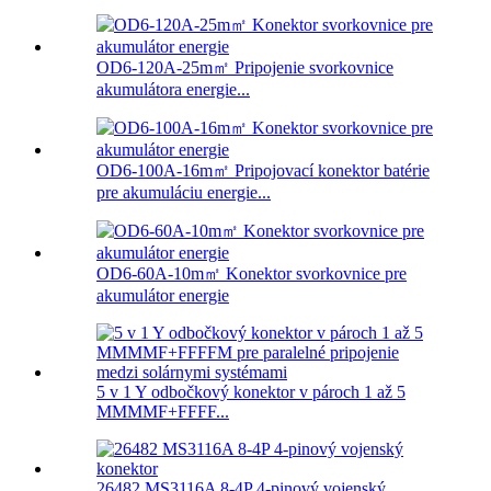
OD6-120A-25m㎡ Pripojenie svorkovnice
akumulátora energie...
OD6-100A-16m㎡ Pripojovací konektor batérie
pre akumuláciu energie...
OD6-60A-10m㎡ Konektor svorkovnice pre
akumulátor energie
5 v 1 Y odbočkový konektor v pároch 1 až 5
MMMMF+FFFF...
26482 MS3116A 8-4P 4-pinový vojenský