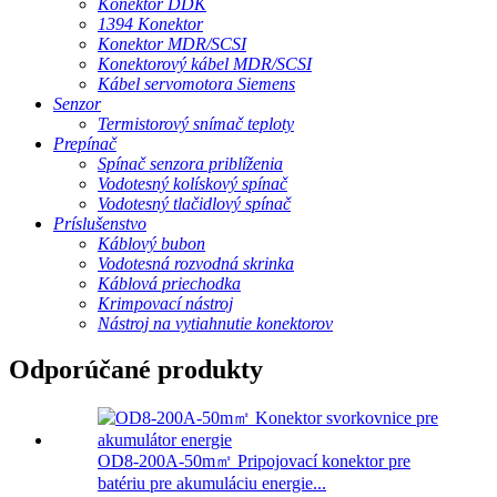
Konektor DDK
1394 Konektor
Konektor MDR/SCSI
Konektorový kábel MDR/SCSI
Kábel servomotora Siemens
Senzor
Termistorový snímač teploty
Prepínač
Spínač senzora priblíženia
Vodotesný kolískový spínač
Vodotesný tlačidlový spínač
Príslušenstvo
Káblový bubon
Vodotesná rozvodná skrinka
Káblová priechodka
Krimpovací nástroj
Nástroj na vytiahnutie konektorov
Odporúčané produkty
OD8-200A-50m㎡ Pripojovací konektor pre
batériu pre akumuláciu energie...