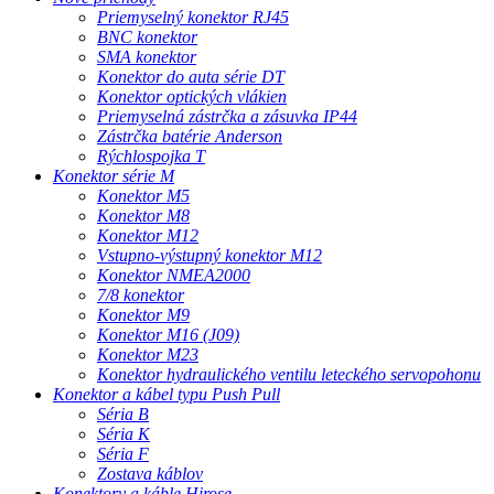
Priemyselný konektor RJ45
BNC konektor
SMA konektor
Konektor do auta série DT
Konektor optických vlákien
Priemyselná zástrčka a zásuvka IP44
Zástrčka batérie Anderson
Rýchlospojka T
Konektor série M
Konektor M5
Konektor M8
Konektor M12
Vstupno-výstupný konektor M12
Konektor NMEA2000
7/8 konektor
Konektor M9
Konektor M16 (J09)
Konektor M23
Konektor hydraulického ventilu leteckého servopohonu
Konektor a kábel typu Push Pull
Séria B
Séria K
Séria F
Zostava káblov
Konektory a káble Hirose