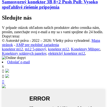
Samosvorný konektor 3B 8+2 Push Pull: Vysoko
spoľahlivé riešenie pripojenia
Sledujte nás
V prípade otázok ohľadom našich produktov alebo cenníka nám,
prosím, zanechajte svoj e-mail a my sa s vami spojíme do 24 hodín.
Dopyt teraz
© Autorské práva - 2022 – 2026: Všetky práva vyhradené.
Mapa
stránok
-
AMP pre mobilné zariadenia
konektor m12
,
m12 5-pinový
,
konektor m12
,
Konektory Milspec
,
Konektory solárnych panelov
,
elektrický konektor m12
,
Odoslať e-mail
x


