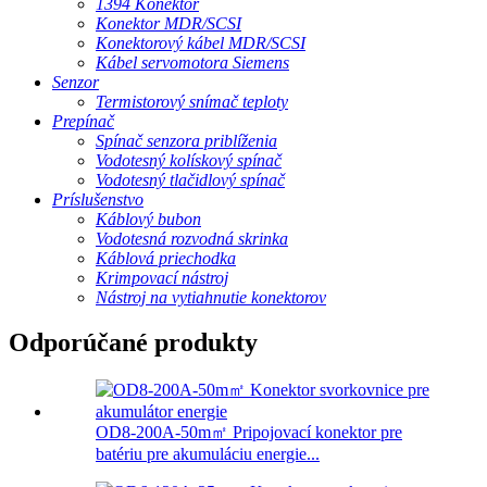
1394 Konektor
Konektor MDR/SCSI
Konektorový kábel MDR/SCSI
Kábel servomotora Siemens
Senzor
Termistorový snímač teploty
Prepínač
Spínač senzora priblíženia
Vodotesný kolískový spínač
Vodotesný tlačidlový spínač
Príslušenstvo
Káblový bubon
Vodotesná rozvodná skrinka
Káblová priechodka
Krimpovací nástroj
Nástroj na vytiahnutie konektorov
Odporúčané produkty
OD8-200A-50m㎡ Pripojovací konektor pre
batériu pre akumuláciu energie...