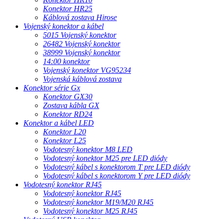
Konektor HR25
Káblová zostava Hirose
Vojenský konektor a kábel
5015 Vojenský konektor
26482 Vojenský konektor
38999 Vojenský konektor
14:00 konektor
Vojenský konektor VG95234
Vojenská káblová zostava
Konektor série Gx
Konektor GX30
Zostava kábla GX
Konektor RD24
Konektor a kábel LED
Konektor L20
Konektor L25
Vodotesný konektor M8 LED
Vodotesný konektor M25 pre LED diódy
Vodotesný kábel s konektorom T pre LED diódy
Vodotesný kábel s konektorom Y pre LED diódy
Vodotesný konektor RJ45
Vodotesný konektor RJ45
Vodotesný konektor M19/M20 RJ45
Vodotesný konektor M25 RJ45