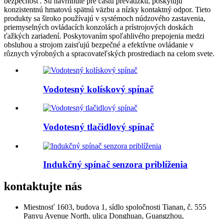
bezpečnosť. Sú navrhnuté pre častú prevádzku, poskytujú
konzistentnú hmatovú spätnú väzbu a nízky kontaktný odpor. Tieto
produkty sa široko používajú v systémoch núdzového zastavenia,
priemyselných ovládacích konzolách a prístrojových doskách
ťažkých zariadení. Poskytovaním spoľahlivého prepojenia medzi
obsluhou a strojom zaisťujú bezpečné a efektívne ovládanie v
rôznych výrobných a spracovateľských prostrediach na celom svete.
Vodotesný kolískový spínač
Vodotesný tlačidlový spínač
Indukčný spínač senzora priblíženia
kontaktujte nás
Miestnosť 1603, budova 1, sídlo spoločnosti Tianan, č. 555
Panyu Avenue North, ulica Donghuan, Guangzhou,