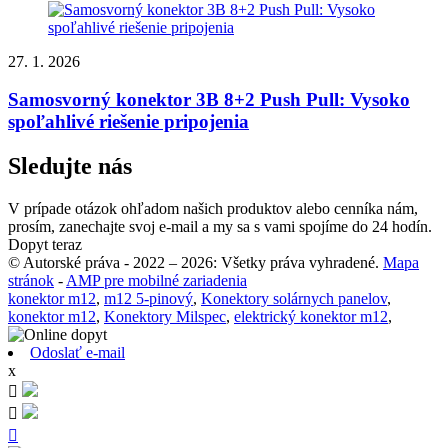
27. 1. 2026
Samosvorný konektor 3B 8+2 Push Pull: Vysoko
spoľahlivé riešenie pripojenia
Sledujte nás
V prípade otázok ohľadom našich produktov alebo cenníka nám,
prosím, zanechajte svoj e-mail a my sa s vami spojíme do 24 hodín.
Dopyt teraz
© Autorské práva - 2022 – 2026: Všetky práva vyhradené.
Mapa
stránok
-
AMP pre mobilné zariadenia
konektor m12
,
m12 5-pinový
,
Konektory solárnych panelov
,
konektor m12
,
Konektory Milspec
,
elektrický konektor m12
,
Odoslať e-mail
x


