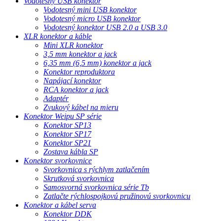
Vodotesný USB konektor
Vodotesný mini USB konektor
Vodotesný micro USB konektor
Vodotesný konektor USB 2.0 a USB 3.0
XLR konektor a káble
Mini XLR konektor
3,5 mm konektor a jack
6,35 mm (6,5 mm) konektor a jack
Konektor reproduktora
Napájací konektor
RCA konektor a jack
Adaptér
Zvukový kábel na mieru
Konektor Weipu SP série
Konektor SP13
Konektor SP17
Konektor SP21
Zostava kábla SP
Konektor svorkovnice
Svorkovnica s rýchlym zatlačením
Skrutková svorkovnica
Samosvorná svorkovnica série Tb
Zatlačte rýchlospojkovú pružinovú svorkovnicu
Konektor a kábel serva
Konektor DDK