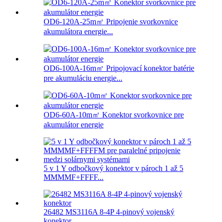
OD6-120A-25m㎡ Pripojenie svorkovnice
akumulátora energie...
OD6-100A-16m㎡ Pripojovací konektor batérie
pre akumuláciu energie...
OD6-60A-10m㎡ Konektor svorkovnice pre
akumulátor energie
5 v 1 Y odbočkový konektor v pároch 1 až 5
MMMMF+FFFF...
26482 MS3116A 8-4P 4-pinový vojenský
konektor