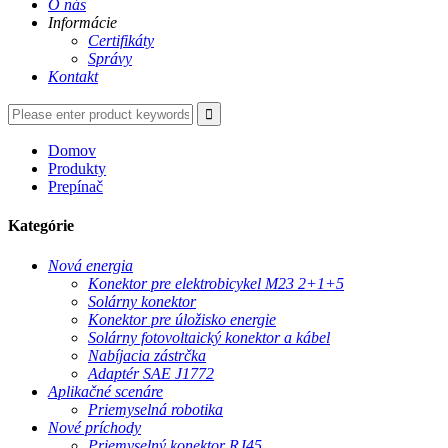
O nás
Informácie
Certifikáty
Správy
Kontakt
Domov
Produkty
Prepínač
Kategórie
Nová energia
Konektor pre elektrobicykel M23 2+1+5
Solárny konektor
Konektor pre úložisko energie
Solárny fotovoltaický konektor a kábel
Nabíjacia zástrčka
Adaptér SAE J1772
Aplikačné scenáre
Priemyselná robotika
Nové príchody
Priemyselný konektor RJ45