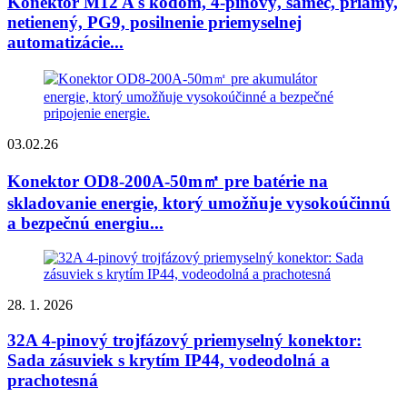
Konektor M12 A s kódom, 4-pinový, samec, priamy,
netienený, PG9, posilnenie priemyselnej
automatizácie...
03.02.26
Konektor OD8-200A-50m㎡ pre batérie na
skladovanie energie, ktorý umožňuje vysokoúčinnú
a bezpečnú energiu...
28. 1. 2026
32A 4-pinový trojfázový priemyselný konektor:
Sada zásuviek s krytím IP44, vodeodolná a
prachotesná