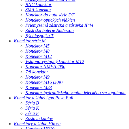
BNC konektor
SMA konektor
Konektor do auta série DT
Konektor optických vlákien
Priemyselná zástrčka a zásuvka IP44
Zástrčka batérie Anderson
Rýchlospojka T
Konektor série M
Konektor M5
Konektor M8
Konektor M12
Vstupno-výstupný konektor M12
Konektor NMEA2000
7/8 konektor
Konektor M9
Konektor M16 (J09)
Konektor M23
Konektor hydraulického ventilu leteckého servopohonu
Konektor a kábel typu Push Pull
Séria B
Séria K
Séria F
Zostava káblov
Konektory a káble Hirose
Konektor HR10