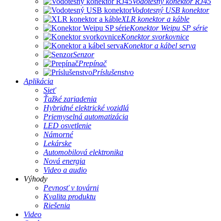
Vodotesný konektor RJ45
Vodotesný USB konektor
XLR konektor a káble
Konektor Weipu SP série
Konektor svorkovnice
Konektor a kábel serva
Senzor
Prepínač
Príslušenstvo
Aplikácia
Sieť
Ťažké zariadenia
Hybridné elektrické vozidlá
Priemyselná automatizácia
LED osvetlenie
Námorné
Lekárske
Automobilová elektronika
Nová energia
Video a audio
Výhody
Pevnosť v továrni
Kvalita produktu
Riešenia
Video