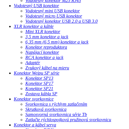
Vodotesný konektor M25 RJ45
Vodotesný USB konektor
Vodotesný mini USB konektor
Vodotesný micro USB konektor
Vodotesný konektor USB 2.0 a USB 3.0
XLR konektor a káble
Mini XLR konektor
3,5 mm konektor a jack
6,35 mm (6,5 mm) konektor a jack
Konektor reproduktora
Napájací konektor
RCA konektor a jack
Adaptér
Zvukový kábel na mieru
Konektor Weipu SP série
Konektor SP13
Konektor SP17
Konektor SP21
Zostava kábla SP
Konektor svorkovnice
Svorkovnica s rýchlym zatlačením
Skrutková svorkovnica
Samosvorná svorkovnica série Tb
Zatlačte rýchlospojkovú pružinovú svorkovnicu
Konektor a kábel serva