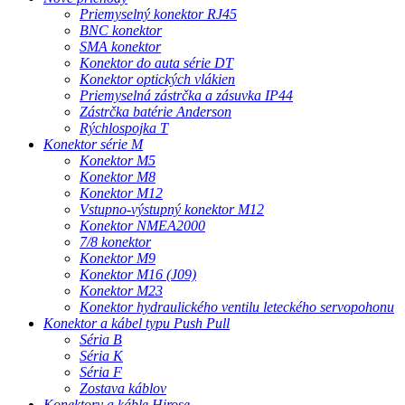
Priemyselný konektor RJ45
BNC konektor
SMA konektor
Konektor do auta série DT
Konektor optických vlákien
Priemyselná zástrčka a zásuvka IP44
Zástrčka batérie Anderson
Rýchlospojka T
Konektor série M
Konektor M5
Konektor M8
Konektor M12
Vstupno-výstupný konektor M12
Konektor NMEA2000
7/8 konektor
Konektor M9
Konektor M16 (J09)
Konektor M23
Konektor hydraulického ventilu leteckého servopohonu
Konektor a kábel typu Push Pull
Séria B
Séria K
Séria F
Zostava káblov
Konektory a káble Hirose