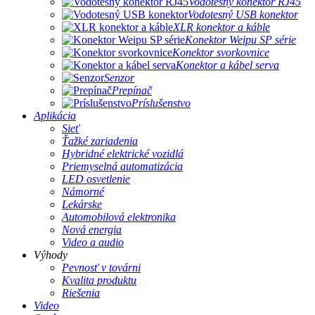
Vodotesný konektor RJ45
Vodotesný USB konektor
XLR konektor a káble
Konektor Weipu SP série
Konektor svorkovnice
Konektor a kábel serva
Senzor
Prepínač
Príslušenstvo
Aplikácia
Sieť
Ťažké zariadenia
Hybridné elektrické vozidlá
Priemyselná automatizácia
LED osvetlenie
Námorné
Lekárske
Automobilová elektronika
Nová energia
Video a audio
Výhody
Pevnosť v továrni
Kvalita produktu
Riešenia
Video