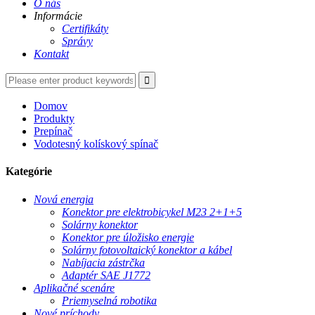
O nás
Informácie
Certifikáty
Správy
Kontakt
Domov
Produkty
Prepínač
Vodotesný kolískový spínač
Kategórie
Nová energia
Konektor pre elektrobicykel M23 2+1+5
Solárny konektor
Konektor pre úložisko energie
Solárny fotovoltaický konektor a kábel
Nabíjacia zástrčka
Adaptér SAE J1772
Aplikačné scenáre
Priemyselná robotika
Nové príchody