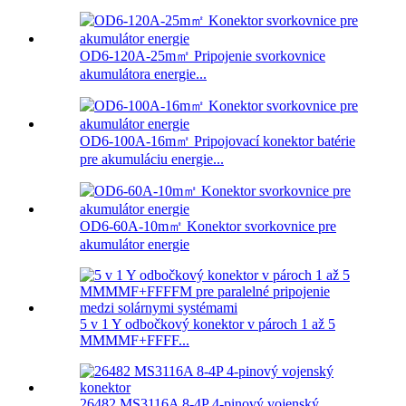
OD6-120A-25m㎡ Pripojenie svorkovnice
akumulátora energie...
OD6-100A-16m㎡ Pripojovací konektor batérie
pre akumuláciu energie...
OD6-60A-10m㎡ Konektor svorkovnice pre
akumulátor energie
5 v 1 Y odbočkový konektor v pároch 1 až 5
MMMMF+FFFF...
26482 MS3116A 8-4P 4-pinový vojenský