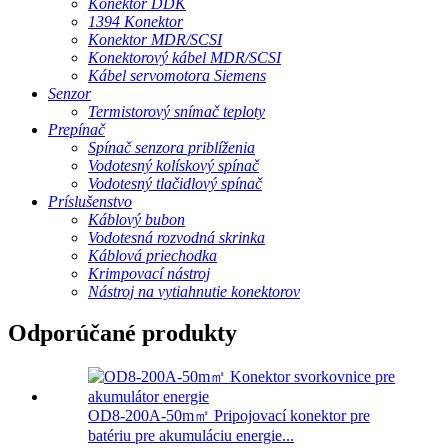
Konektor DDK
1394 Konektor
Konektor MDR/SCSI
Konektorový kábel MDR/SCSI
Kábel servomotora Siemens
Senzor
Termistorový snímač teploty
Prepínač
Spínač senzora priblíženia
Vodotesný kolískový spínač
Vodotesný tlačidlový spínač
Príslušenstvo
Káblový bubon
Vodotesná rozvodná skrinka
Káblová priechodka
Krimpovací nástroj
Nástroj na vytiahnutie konektorov
Odporúčané produkty
OD8-200A-50m㎡ Pripojovací konektor pre
batériu pre akumuláciu energie...