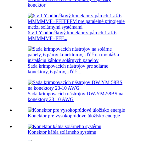
konektor
6 v 1 Y odbočkový konektor v pároch 1 až 6
MMMMMF+FFF...
Sada krimpovacích nástrojov pre solárne
konektory, 6 párov, kľúč...
Sada krimpovacích nástrojov DW-YM-58BS na
konektory 23-10 AWG
Konektor pre vysokoprúdové úložisko energie
Konektor kábla solárneho systému