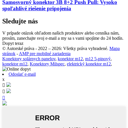
Samosvorný konektor 3B 8+2 Push Pull: Vysoko
spoľahlivé riešenie pripojenia
Sledujte nás
V prípade otázok ohľadom našich produktov alebo cenníka nám,
prosím, zanechajte svoj e-mail a my sa s vami spojíme do 24 hodín.
Dopyt teraz
© Autorské práva - 2022 – 2026: Všetky práva vyhradené.
Mapa
stránok
-
AMP pre mobilné zariadenia
Konektory solárnych panelov
,
konektor m12
,
m12 5-pinový
,
konektor m12
,
Konektory Milspec
,
elektrický konektor m12
,
Odoslať e-mail
x


