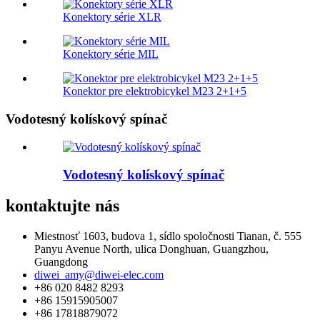
Konektory série XLR
Konektory série MIL
Konektor pre elektrobicykel M23 2+1+5
Vodotesný kolískový spínač
Vodotesný kolískový spínač
kontaktujte nás
Miestnosť 1603, budova 1, sídlo spoločnosti Tianan, č. 555
Panyu Avenue North, ulica Donghuan, Guangzhou,
Guangdong
diwei_amy@diwei-elec.com
+86 020 8482 8293
+86 15915905007
+86 17818879072