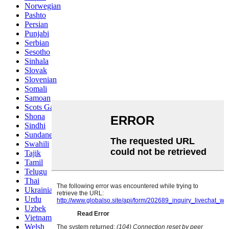
Norwegian
Pashto
Persian
Punjabi
Serbian
Sesotho
Sinhala
Slovak
Slovenian
Somali
Samoan
Scots Gaelic
Shona
Sindhi
Sundanese
Swahili
Tajik
Tamil
Telugu
Thai
Ukrainian
Urdu
Uzbek
Vietnamese
Welsh