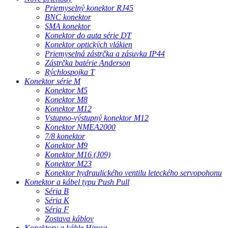
Priemyselný konektor RJ45
BNC konektor
SMA konektor
Konektor do auta série DT
Konektor optických vlákien
Priemyselná zástrčka a zásuvka IP44
Zástrčka batérie Anderson
Rýchlospojka T
Konektor série M
Konektor M5
Konektor M8
Konektor M12
Vstupno-výstupný konektor M12
Konektor NMEA2000
7/8 konektor
Konektor M9
Konektor M16 (J09)
Konektor M23
Konektor hydraulického ventilu leteckého servopohonu
Konektor a kábel typu Push Pull
Séria B
Séria K
Séria F
Zostava káblov
Konektory a káble Hirose