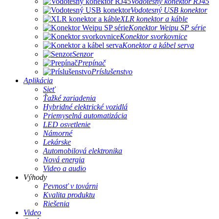
Vodotesný konektor RJ45
Vodotesný USB konektor
XLR konektor a káble
Konektor Weipu SP série
Konektor svorkovnice
Konektor a kábel serva
Senzor
Prepínač
Príslušenstvo
Aplikácia
Sieť
Ťažké zariadenia
Hybridné elektrické vozidlá
Priemyselná automatizácia
LED osvetlenie
Námorné
Lekárske
Automobilová elektronika
Nová energia
Video a audio
Výhody
Pevnosť v továrni
Kvalita produktu
Riešenia
Video