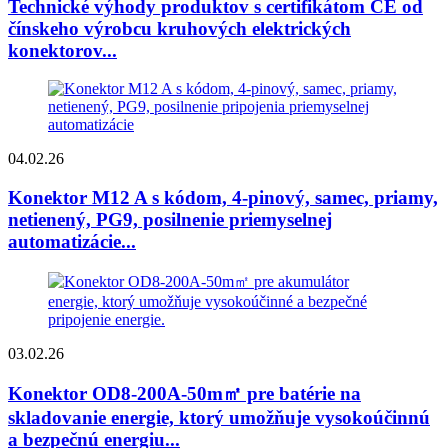
Technické výhody produktov s certifikátom CE od
čínskeho výrobcu kruhových elektrických
konektorov...
04.02.26
Konektor M12 A s kódom, 4-pinový, samec, priamy,
netienený, PG9, posilnenie priemyselnej
automatizácie...
03.02.26
Konektor OD8-200A-50m㎡ pre batérie na
skladovanie energie, ktorý umožňuje vysokoúčinnú
a bezpečnú energiu...