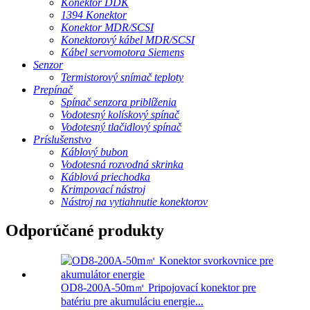
Konektor DDK
1394 Konektor
Konektor MDR/SCSI
Konektorový kábel MDR/SCSI
Kábel servomotora Siemens
Senzor
Termistorový snímač teploty
Prepínač
Spínač senzora priblíženia
Vodotesný kolískový spínač
Vodotesný tlačidlový spínač
Príslušenstvo
Káblový bubon
Vodotesná rozvodná skrinka
Káblová priechodka
Krimpovací nástroj
Nástroj na vytiahnutie konektorov
Odporúčané produkty
OD8-200A-50m㎡ Pripojovací konektor pre
batériu pre akumuláciu energie...