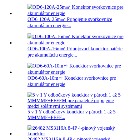
OD6-120A-25m㎡ Pripojenie svorkovnice
akumulátora energie...
OD6-100A-16m㎡ Pripojovací konektor batérie
pre akumuláciu energie...
OD6-60A-10m㎡ Konektor svorkovnice pre
akumulátor energie
5 v 1 Y odbočkový konektor v pároch 1 až 5
MMMMF+FFFF...
26482 MS3116A 8-4P 4-pinový vojenský