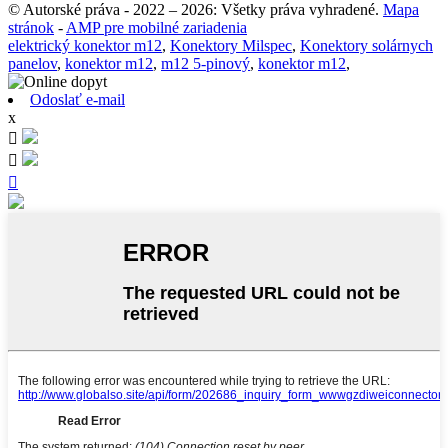
© Autorské práva - 2022 – 2026: Všetky práva vyhradené.
Mapa
stránok
-
AMP pre mobilné zariadenia
elektrický konektor m12
,
Konektory Milspec
,
Konektory solárnych
panelov
,
konektor m12
,
m12 5-pinový
,
konektor m12
,
Odoslať e-mail
x


