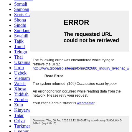
Somali
Samoan
Scots Gaelic
Shona
Sindhi
Sundanese
Swahili
Tajik
Tamil
Telugu
Thai
Ukrainian
Urdu
Uzbek
Vietnamese
Welsh
Xhosa
Yiddish
Yoruba
Zulu
Kinyarwanda
Tatar
Oriya
Turkmen
Uyghur