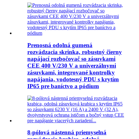
Prenosná odolná gumená
rozvádzacia skrinka, robustný čierny
napájací rozbočovač so zásuvkami
CEE 400 V/230 V a univerzálnymi
zásuvkami, integrované kontrolky
napájania, vodotesný PDU s krytím
IP65 pre baníctvo a pódium
8-pólová nástenná priemyselná