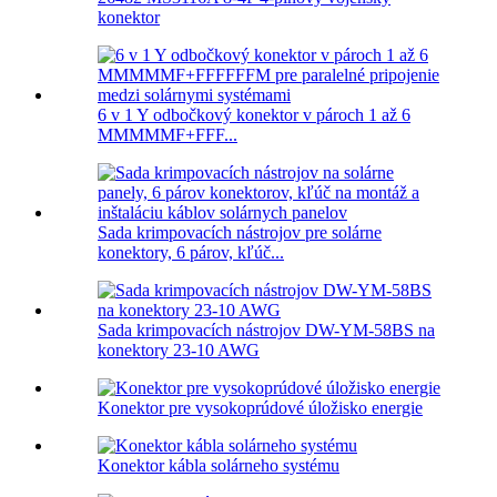
konektor
6 v 1 Y odbočkový konektor v pároch 1 až 6
MMMMMF+FFF...
Sada krimpovacích nástrojov pre solárne
konektory, 6 párov, kľúč...
Sada krimpovacích nástrojov DW-YM-58BS na
konektory 23-10 AWG
Konektor pre vysokoprúdové úložisko energie
Konektor kábla solárneho systému