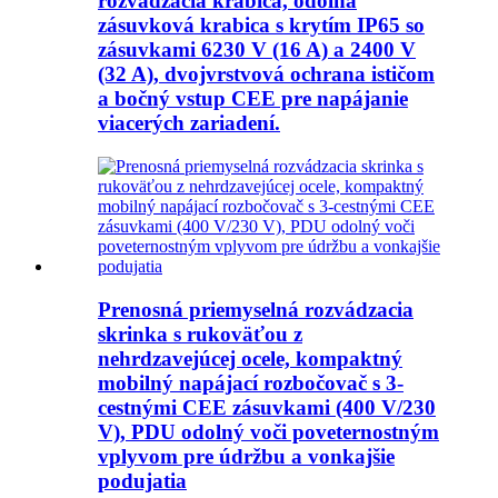
rozvádzacia krabica, odolná
zásuvková krabica s krytím IP65 so
zásuvkami 6230 V (16 A) a 2400 V
(32 A), dvojvrstvová ochrana ističom
a bočný vstup CEE pre napájanie
viacerých zariadení.
Prenosná priemyselná rozvádzacia
skrinka s rukoväťou z
nehrdzavejúcej ocele, kompaktný
mobilný napájací rozbočovač s 3-
cestnými CEE zásuvkami (400 V/230
V), PDU odolný voči poveternostným
vplyvom pre údržbu a vonkajšie
podujatia