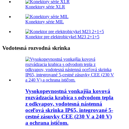
Konektory série XLR
Konektory série MIL
Konektor pre elektrobicykel M23 2+1+5
Vodotesná rozvodná skrinka
Vysokopevnostná vonkajšia kovová
rozvádzacia krabica s odvodom tepla
z odkvapov, vodotesná nástenná
oceľová skrinka IP65, integrované 5-
cestné zásuvky CEE (230 V a 240 V)
a ochrana ističom.