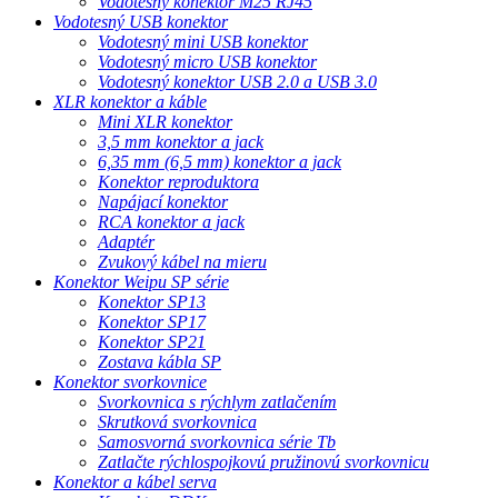
Vodotesný konektor M25 RJ45
Vodotesný USB konektor
Vodotesný mini USB konektor
Vodotesný micro USB konektor
Vodotesný konektor USB 2.0 a USB 3.0
XLR konektor a káble
Mini XLR konektor
3,5 mm konektor a jack
6,35 mm (6,5 mm) konektor a jack
Konektor reproduktora
Napájací konektor
RCA konektor a jack
Adaptér
Zvukový kábel na mieru
Konektor Weipu SP série
Konektor SP13
Konektor SP17
Konektor SP21
Zostava kábla SP
Konektor svorkovnice
Svorkovnica s rýchlym zatlačením
Skrutková svorkovnica
Samosvorná svorkovnica série Tb
Zatlačte rýchlospojkovú pružinovú svorkovnicu
Konektor a kábel serva